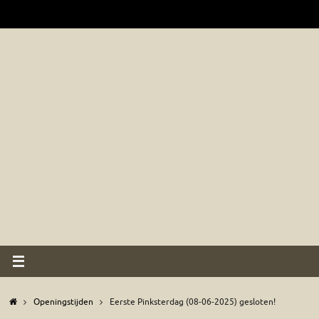
Ga
naar
de
inhoud
Home
Openingstijden
Eerste Pinksterdag (08-06-2025) gesloten!