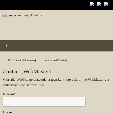
Ga
naar
de
inhoud
Home
Contact (Algemeen)
Contact (WebMaster)
Contact (WebMaster)
Voor alle WebSite gerelateerde vragen kunt u terecht bij de WebMaster via
onderstaand contactformulier.
Je naam*
Je e-mail*