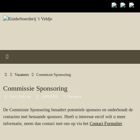
Ga
naar
de
inhoud
Home
Vacatures
Commissie Sponsoring
Commissie Sponsoring
Eerd, Rob van
14/08/2020
Vacatures
De Commissie Sponsoring benadert potentiele sponsors en onderhoudt de
contacten met bestaande sponsors. Heeft u interesse en/of wilt u meer
informatie, neem dan contact met ons op via het
Contact Formulier
.