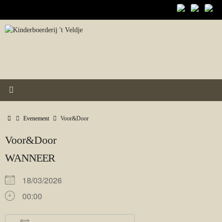
Ga
naar
de
inhoud
Home
Evenement
Voor&Door
Voor&Door
WANNEER
18/03/2026
00:00