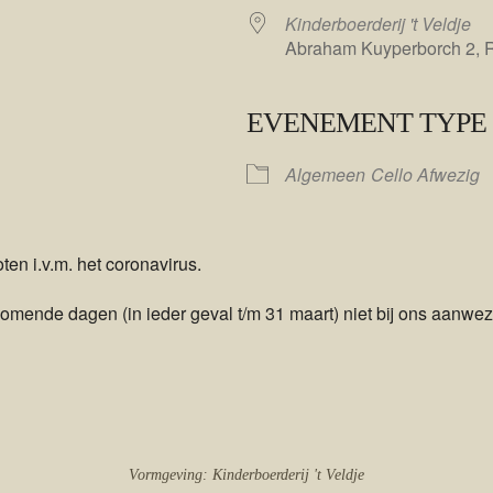
Kinderboerderij 't Veldje
Abraham Kuyperborch 2, 
EVENEMENT TYPE
le Calendar
iCalendar
Algemeen
Cello Afwezig
en i.v.m. het coronavirus.
ende dagen (in ieder geval t/m 31 maart) niet bij ons aanwezi
Vormgeving: Kinderboerderij 't Veldje