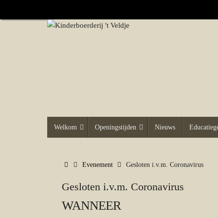
Ga
naar
de
inhoud
Ga
Welkom
Openingstijden
Nieuws
Educatie
naar
de
inhoud
Home
Evenement
Gesloten i.v.m. Coronavirus
Gesloten i.v.m. Coronavirus
WANNEER