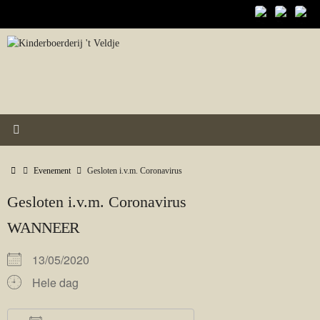
Ga
naar
de
inhoud
Home
Evenement
Gesloten i.v.m. Coronavirus
Gesloten i.v.m. Coronavirus
WANNEER
13/05/2020
Hele dag