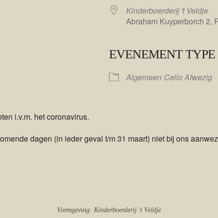
Kinderboerderij 't Veldje
Abraham Kuyperborch 2, 
EVENEMENT TYPE
le Calendar
iCalendar
Algemeen
Cello Afwezig
en i.v.m. het coronavirus.
ende dagen (in ieder geval t/m 31 maart) niet bij ons aanwezi
Vormgeving: Kinderboerderij 't Veldje