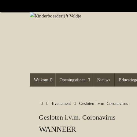
Ga
naar
de
inhoud
Ga
Welkom
Openingstijden
Nieuws
Educatie
naar
de
inhoud
Home
Evenement
Gesloten i.v.m. Coronavirus
Gesloten i.v.m. Coronavirus
WANNEER