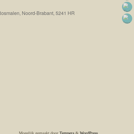
Rosmalen, Noord-Brabant, 5241 HR
Office 365
Outlook Live
Mogelijk gemaakt door
Tempera
&
WordPress.