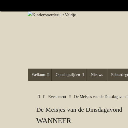
Ga
naar
de
inhoud
Ga
Welkom
Openingstijden
Nieuws
Educatie
naar
de
inhoud
Home
Evenement
De Meisjes van de Dinsdagavond
De Meisjes van de Dinsdagavond
WANNEER