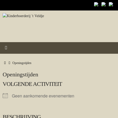
Ga
naar
de
inhoud
Home
Openingstijden
Openingstijden
VOLGENDE ACTIVITEIT
Geen aankomende evenementen
BESCHRIJVING