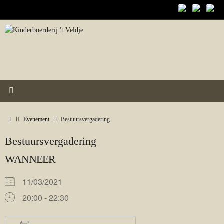
Ga
naar
de
inhoud
Home
Evenement
Bestuursvergadering
Bestuursvergadering
WANNEER
11/03/2021
20:00 - 22:30