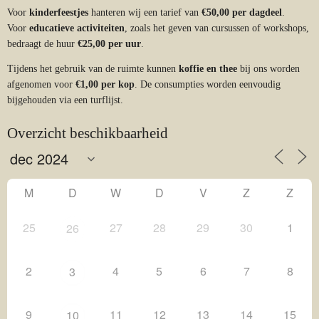
Voor
kinderfeestjes
hanteren wij een tarief van
€50,00 per dagdeel
.
Voor
educatieve activiteiten
, zoals het geven van cursussen of workshops,
bedraagt de huur
€25,00 per uur
.
Tijdens het gebruik van de ruimte kunnen
koffie en thee
bij ons worden
afgenomen voor
€1,00 per kop
. De consumpties worden eenvoudig
bijgehouden via een turflijst.
Overzicht beschikbaarheid
M
D
W
D
V
Z
Z
25
27
28
29
30
1
26
2
4
5
6
7
8
3
9
11
12
13
14
15
10