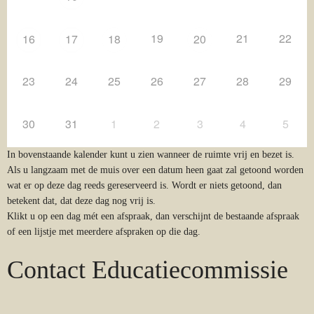
19
21
22
16
17
18
20
23
24
25
26
27
28
29
30
31
1
2
3
4
5
In bovenstaande kalender kunt u zien wanneer de ruimte vrij en bezet is.
Als u langzaam met de muis over een datum heen gaat zal getoond worden
wat er op deze dag reeds gereserveerd is. Wordt er niets getoond, dan
betekent dat, dat deze dag nog vrij is.
Klikt u op een dag mét een afspraak, dan verschijnt de bestaande afspraak
of een lijstje met meerdere afspraken op die dag.
Contact Educatiecommissie